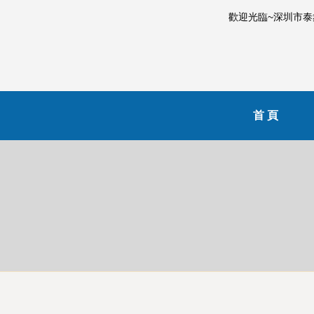
歡迎光臨~深圳市
首 頁