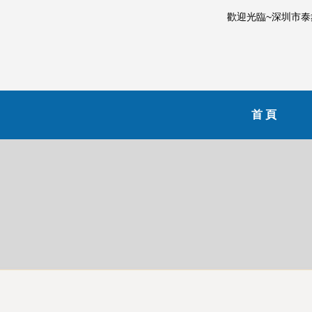
歡迎光臨~深圳市
首 頁