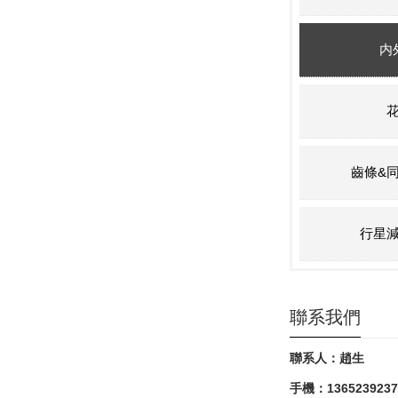
内
齒條&
行星
聯系我們
聯系人：趙生
手機：1365239237