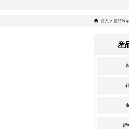
首頁
>
産品展
産
蝸